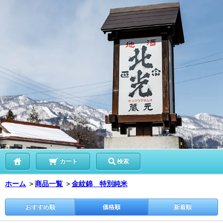
カート
検索
ホーム
＞
商品一覧
＞
金紋錦 特別純米
おすすめ順
価格順
新着順