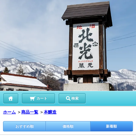
カート
検索
ホーム
＞
商品一覧
＞
本醸造
おすすめ順
価格順
新着順