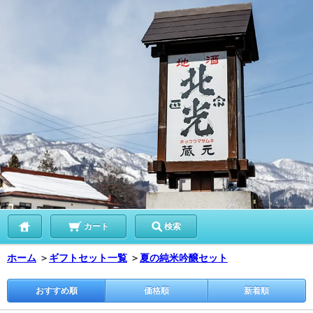
カート
検索
ホーム
＞
ギフトセット一覧
＞
夏の純米吟醸セット
おすすめ順
価格順
新着順