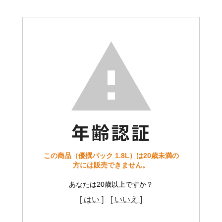
この商品（優撰パック 1.8L）は20歳未満の
方には販売できません。
あなたは20歳以上ですか？
[ はい ]
[ いいえ ]