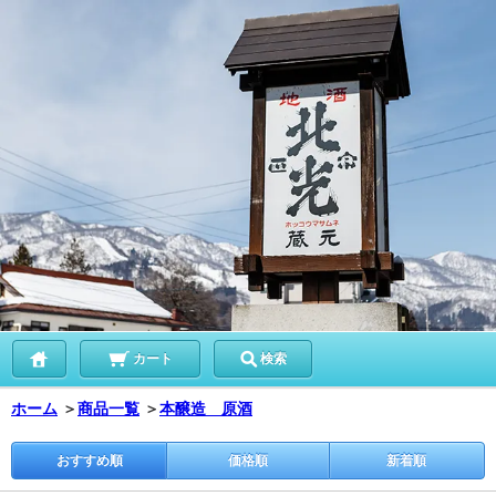
カート
検索
ホーム
＞
商品一覧
＞
本醸造 原酒
おすすめ順
価格順
新着順