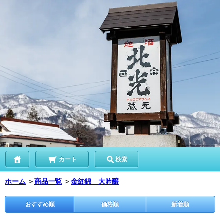
カート
検索
ホーム
＞
商品一覧
＞
金紋錦 大吟醸
おすすめ順
価格順
新着順