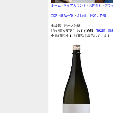
ホーム
-
マイアカウント
-
お問合せ
-
プラ
TOP
>
商品一覧
>
金紋錦 純米大吟醸
金紋錦 純米大吟醸
[ 並び順を変更 ] -
おすすめ順
-
価格順
-
新
全 [5] 商品中 [1-5] 商品を表示しています