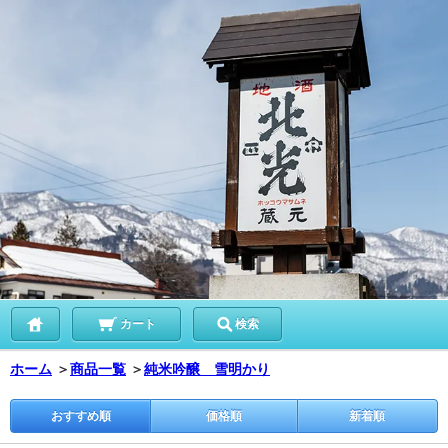
カート
検索
ホーム
＞
商品一覧
＞
純米吟醸 雪明かり
おすすめ順
価格順
新着順